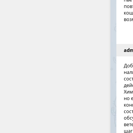
пов
кош
воз
ad
Доб
нал
сос
дей
Хим
но 
кон
сос
обс
вет
шаг