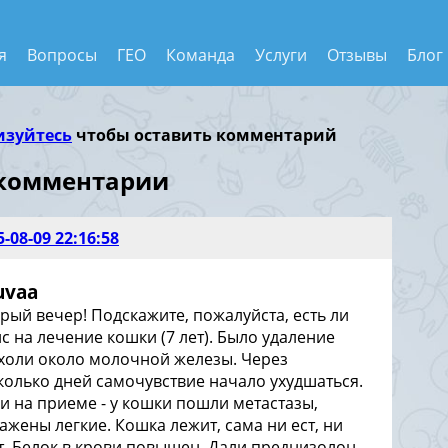
я
Вопросы
ГЕО
Команда
Услуги
Отзывы
Блог
изуйтесь
чтобы оставить комментарий
 комментарии
5-08-09 22:16:58
uvaa
рый вечер! Подскажите, пожалуйста, есть ли
с на лечение кошки (7 лет). Было удаление
холи около молочной железы. Через
колько дней самочувствие начало ухудшаться.
и на приеме - у кошки пошли метастазы,
ажены легкие. Кошка лежит, сама ни ест, ни
т. Белок в крови повышен. Дали преднизолон,