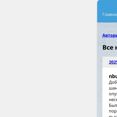
Главна
Автор
Все
202
nb
Доб
шан
опу
нес
Был
пор
пье