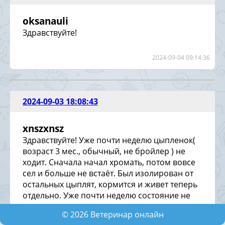
oksanauli
Здравствуйте!
2024-09-04 09:14:36
2024-09-03 18:08:43
xnszxnsz
Здравствуйте! Уже почти неделю цыпленок(
возраст 3 мес., обычный, не бройлер ) не
ходит. Сначала начал хромать, потом вовсе
сел и больше не встаёт. Был изолирован от
остальных цыплят, кормится и живет теперь
отдельно. Уже почти неделю состояние не
меняется, только заметно потерял в весе, тк
©
2026
Ветеринар онлайн
ест гораздо меньше чем раньше, но аппетит