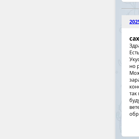
202
cax
Здр
Ест
Уку
но 
Мож
зар
кон
так
буд
вет
обр