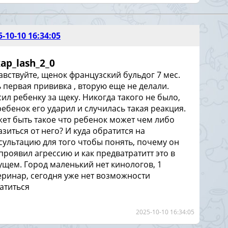
5-10-10 16:34:05
ap_lash_2_0
авствуйте, щенок французский бульдог 7 мес.
ь первая прививка , вторую еще не делали.
сил ребенку за щеку. Никогда такого не было,
ребенок его ударил и случилась такая реакция.
ет быть такое что ребенок может чем либо
азиться от него? И куда обратится на
сультацию для того чтобы понять, почему он
 проявил агрессию и как предватратитт это в
ущем. Город маленький нет кинологов, 1
еринар, сегодня уже нет возможности
атиться
2025-10-10 16:34:05