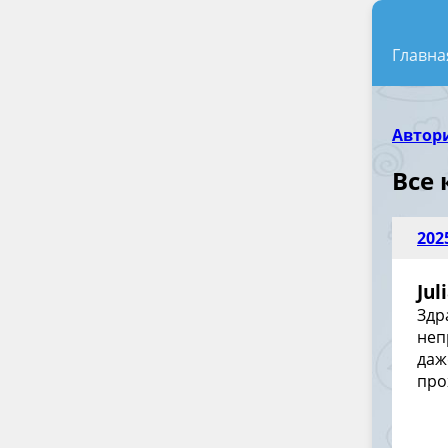
Главна
Автор
Все
202
Jul
Здр
неп
даж
про