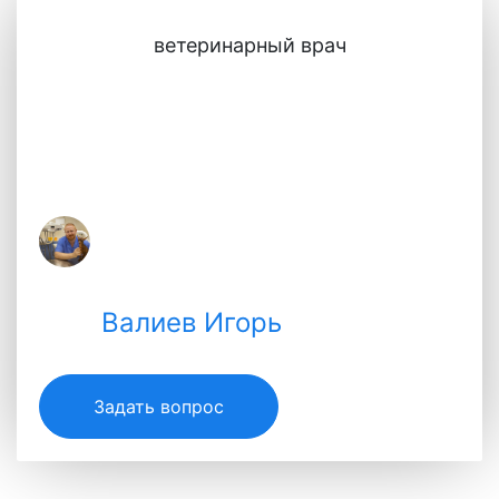
Я не знаю, ходил ли он в туалет за это
время. Я не знаю, что мне делать. Это
ветеринарный врач
моя собака, но сейчас я живу далеко от
родственников.Я пытаюсь наладить с
ним контакт, но он смотрит на меня
очень зло, рычит и пытается броситься,
когда я подхожу. Подскажите,
пожалуйста, что мне делать в такой
ситуации?
Валиев Игорь
Viktor190670
Валиев Игорь
2026-07-14 13:11:45
Задать вопрос
Добрый день можем возможно тут
Специалист
послать фото