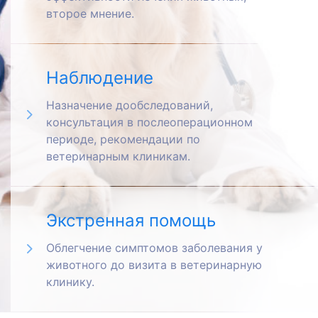
второе мнение.
Nadina_13
2026-07-24 19:01:42
Добрый вечер. Котик не кушает
Наблюдение
самостоятельно 4й день, приходиться
Назначение дообследований,
кормить из шприца. Воду пьет
консультация в послеоперационном
самостоятельно, вялый. В чем может
периоде, рекомендации по
быть проблема ? Нам сказали сдать
ветеринарным клиникам.
аналмзв рак и биохимию, потом узи.
Насколько это корректное назначение
Экстренная помощь
? Котику 10й год
Облегчение симптомов заболевания у
животного до визита в ветеринарную
ilona4everrr
клинику.
2026-07-23 21:21:26
@ilona4everrr: Взяли котёнка от