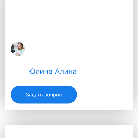
неудачно спрыгнула с дивана. После
этого не наступает на переднюю
правую лапу. 12 были на приеме у
ортопеда, назначили лечение. Снимок
перелома не выявил. Лечение не
помогло. Продолжает прыгать на трех
лапах, больная лапка болтается
Юлина Алина
Bob12800
Юлина Алина
2026-07-20 09:12:29
Задать вопрос
Добрый день. Вы можете по
Специалист
резултатам анализов сделать
примерный вывод о состоянии пса?