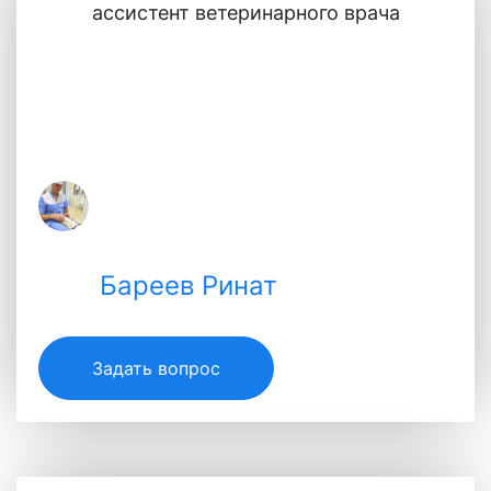
ассистент ветеринарного врача
+380950790984
2026-07-16 03:38:20
Добрый день. Мне нужна срочная
консультация.У меня ротвейлер, ему 1
год и 1 месяц. После прогулки я, как
обычно, повела его домой на балкон.
Он был в наморднике. Когда я начала,
как всегда, привязывать его, он
внезапно со всей силы бросился на
Бареев Ринат
меня и чуть не сбил с ног. Он весит
примерно 60 кг, а я — 50 кг. Хорошо,
Бареев Ринат
Задать вопрос
что на нем был намордник. Я с трудом
Специалист
смогла его привязать и сразу ушла.Уже
третий день он не подпускает меня к
себе, скулит, как будто хочет в туалет.