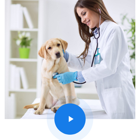
Здравствуйте!Щенок померанского
шпица, 9 месяцев, девочка, вес 1,74
кг.Поступила в клинику с диагнозом
«кишечные колики». Проводилось
агрессивное лечение (Вемелкам,
Контрапаин) без гастропротекторов,
из-за чего кишечник дал сбой: паштет
перестал усваиваться, был разово стул
с кровью, потеряла около 250 г веса. В
другой клинике поставили диагнозы:
лямблиоз (первый курс Фенпраз Форте
3 дня сделан, через 2 недели
планируется повторный курс) и
проблема в шейном отделе
позвоночника (неврологический