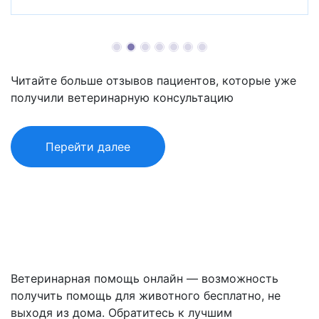
к ветеринару .А еще они уличные и у
них нет прививок и тд
iizabellashishman
Читайте больше отзывов пациентов, которые уже
2026-06-17 16:52:44
получили ветеринарную консультацию
Добрый день! Несколько дней
воспалены глазки Красные белки,
Перейти далее
припухлые веки, слезятся. Иногда
немного гноятьсяИспользуем капли
максимидин 0.15 утром и вечером
Протираю чистой кипяченой водой Что
это? Чем можно вылечить?
Ветеринарная помощь онлайн — возможность
krisigrand
получить помощь для животного бесплатно, не
2026-06-17 16:32:05
выходя из дома. Обратитесь к лучшим