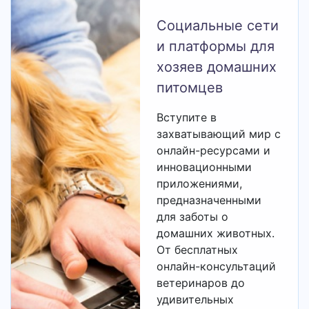
пьет
Социальные сети
и платформы для
хозяев домашних
leopardo244
2026-06-14 16:04:38
питомцев
Здравствуйте, дали моей собаке
Вступите в
варенные кости (как оказалось зря),
захватывающий мир с
теперь она плохо ходит в туалет и
онлайн-ресурсами и
отказывается от еды (ест только
инновационными
приложениями,
вкусняшки), было даже что когда
предназначенными
ходила в туалет - скулила.
для заботы о
Температура у питомца стабильно-
домашних животных.
хорошая. Основные симптомы:Запор,
От бесплатных
онлайн-консультаций
разный кал(водяной и твердый
ветеринаров до
одновременно), отказ от еды (но от
удивительных