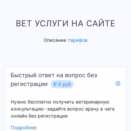
вариант оптимальный в данной
ситуации для кота? Возможно ли
ВЕТ УСЛУГИ НА САЙТЕ
проведение операции?
Описание
тарифов
Milky_Coffeee
2026-06-30 14:15:34
Котенок 2 месяца сильные судороги
Быстрый ответ на вопрос без
sliiivaaa
регистрации
₽ 0 руб
2026-06-28 15:42:43
@sliiivaaa: змея слишком
Нужно бесплатно получить ветеринарную
активничает,ползает как
консультацию -задайте вопрос врачу в чате
онлайн без регистрации
ужаленная,потёртость на
голове,слишком резко реагирует на
Подробнее