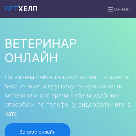
ВЕТ
ХЕЛП
МЕНЮ
ВЕТЕРИНАР
ОНЛАЙН
На нашем сайте каждый может получить
бесплатную и круглосуточную помощь
ветеринарного врача любым удобным
способом: по телефону, видеосвязи или в
чате
Вопрос онлайн