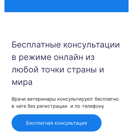
оставить или сменить на не лечебный
через месяц?
dwww3555
2026-07-30 14:44:19
Бесплатные консультации
Здравствуйте, кошке12 лет резко
в режиме онлайн из
начала трескать зубами, когда
открывает рот и как будто что пытается
любой точки страны и
разгрызть и издает треск зубами и
мира
диарея,склоняемся к
глистам.Подскажите пожалуйста что
Врачи ветеринары консультируют бесплатно
это может быть?Очень
в чате без регистрации и по телефону
волнуюсь.Прикрепила бы видео но
нельзя
Бесплатная консультация