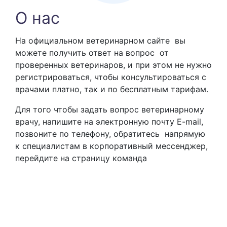
дефицит 1 степени).Для
О нас
восстановления ЖКТ перевели на Royal
Canin Gastrointestinal Puppy. На этом
На официальном ветеринарном сайте вы
корме собака находится 4 дня, но
можете получить ответ на вопрос от
начался сильный зуд. До болезни
проверенных ветеринаров, и при этом не нужно
регистрироваться, чтобы консультироваться с
кормили Grandorf Fresh для щенков —
врачами платно, так и по бесплатным тарифам.
проблем не было. Хотим вернуться на
этот корм. Подскажите, пожалуйста,
Для того чтобы задать вопрос ветеринарному
врачу, напишите на электронную почту E-mail,
через какое время после начала
позвоните по телефону, обратитесь напрямую
кормления Royal Canin можно
к специалистам в корпоративный мессенджер,
вернуться на Grandorf Fresh? Спасибо
перейдите на страницу команда
anastasiakolor
2026-06-19 21:40:09
Кошке 2 года шотландская вислоухая,