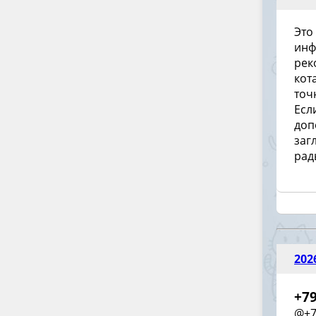
Это
инф
рек
кот
точ
Есл
доп
заг
рад
202
+7
@+7