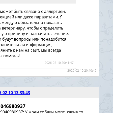
 может быть связано с аллергией,
екцией или даже паразитами. Я
омендую обязательно показать
а ветеринару, чтобы определить
ную причину и назначить лечение.
и будут вопросы или понадобится
олнительная информация,
ляните к нам на сайт, мы всегда
ы помочь!
2026-02-10 20:41:47
2026-02-10 20:40:45
6-02-10 13:33:43
9046980937
9046980937: У моей собаки мопс ,какие то