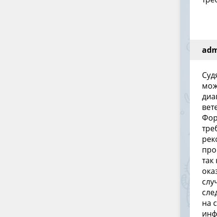
ad
Суд
мож
диа
вет
Фор
тре
рек
про
так
ока
слу
сле
на 
инф