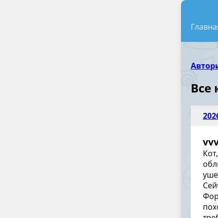
Главна
Автор
Все
202
vvv
Кот,
обл
уше
Сей
Фор
пох
тре