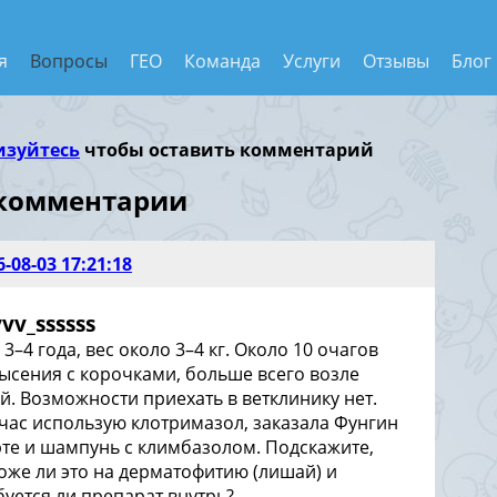
я
Вопросы
ГЕО
Команда
Услуги
Отзывы
Блог
изуйтесь
чтобы оставить комментарий
 комментарии
6-08-03 17:21:18
vv_ssssss
 3–4 года, вес около 3–4 кг. Около 10 очагов
ысения с корочками, больше всего возле
й. Возможности приехать в ветклинику нет.
час использую клотримазол, заказала Фунгин
те и шампунь с климбазолом. Подскажите,
оже ли это на дерматофитию (лишай) и
буется ли препарат внутрь?