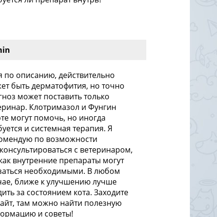
min
я по описанию, действительно
ет быть дерматофития, но точно
гноз может поставить только
еринар. Клотримазол и Фунгин
те могут помочь, но иногда
буется и системная терапия. Я
омендую по возможности
консультироваться с ветеринаром,
 как внутренние препараты могут
заться необходимыми. В любом
чае, ближе к улучшению лучше
дить за состоянием кота. Заходите
сайт, там можно найти полезную
ормацию и советы!