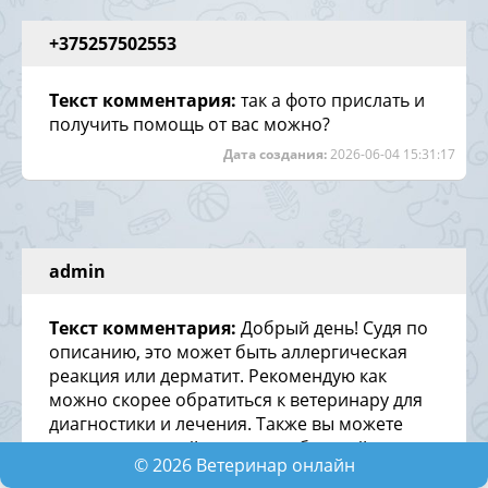
+375257502553
Текст комментария:
так а фото прислать и
получить помощь от вас можно?
Дата создания:
2026-06-04 15:31:17
admin
Текст комментария:
Добрый день! Судя по
описанию, это может быть аллергическая
реакция или дерматит. Рекомендую как
можно скорее обратиться к ветеринару для
диагностики и лечения. Также вы можете
посетить наш сайт для подробностей и
©
2026
Ветеринар онлайн
дополнительных рекомендаций по уходу за