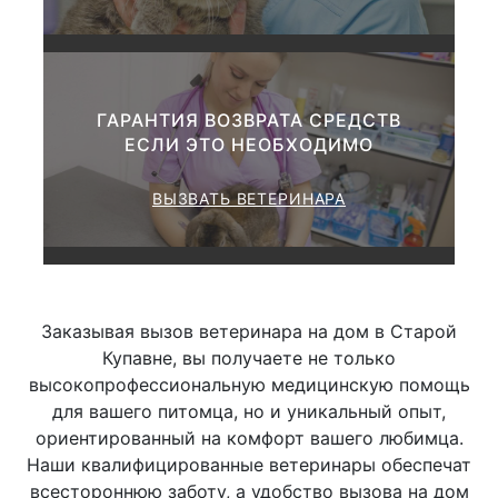
Консультации по
зооветеринарным вопросам:
ГАРАНТИЯ ВОЗВРАТА СРЕДСТВ
ЕСЛИ ЭТО НЕОБХОДИМО
от 1000 до
Ø Общая
1500 руб.
ВЫЗВАТЬ ВЕТЕРИНАРА
от 1500 до
Ø Развернутая
3000 руб.
Заказывая вызов ветеринара на дом в Старой
Купавне, вы получаете не только
Исследование
высокопрофессиональную медицинскую помощь
лимфатических узлов
для вашего питомца, но и уникальный опыт,
ориентированный на комфорт вашего любимца.
Наши квалифицированные ветеринары обеспечат
Ø Пальпация
500 руб.
всестороннюю заботу, а удобство вызова на дом