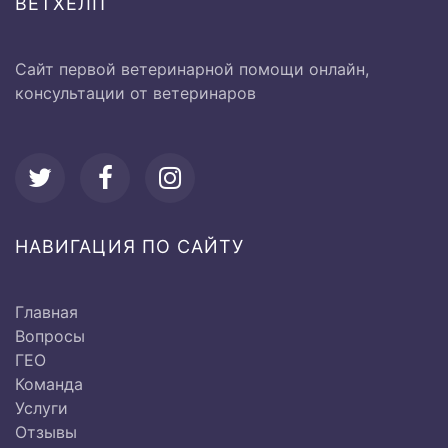
ВЕТХЕЛП
от 1000 до
Вагинальное исследование
2000 руб.
Сайт первой ветеринарной помощи онлайн,
от 500 до
Термометрия
консультации от ветеринаров
1000 руб.
Исследование системы
кровообращения:
НАВИГАЦИЯ ПО САЙТУ
Ø Перкуссия сердечной
Главная
500 руб
области
Вопросы
ГЕО
Команда
Ø Аускультация области
500 руб
Услуги
сердца
Отзывы