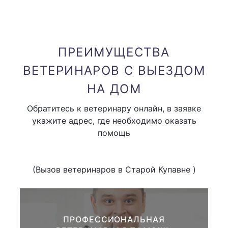
Вызов к черепахе,
1000 руб.
рептилиям (врач герпетолог)
ПРЕИМУЩЕСТВА
вызов узкого специалиста
1000 руб.
ВЕТЕРИНАРОВ С ВЫЕЗДОМ
(невролога, окулиста и тд )
НА ДОМ
В стоимость вызова входит только приезд доктора
Обратитесь к ветеринару онлайн, в заявке
укажите адрес, где необходимо оказать
помощь
Привоз аппаратуры на дом (
от 1000 руб
одного вида аппаратуры )
(Вызов ветеринаров в Старой Купавне )
Клиническое обследование
животного:
ПРОФЕССИОНАЛЬНАЯ