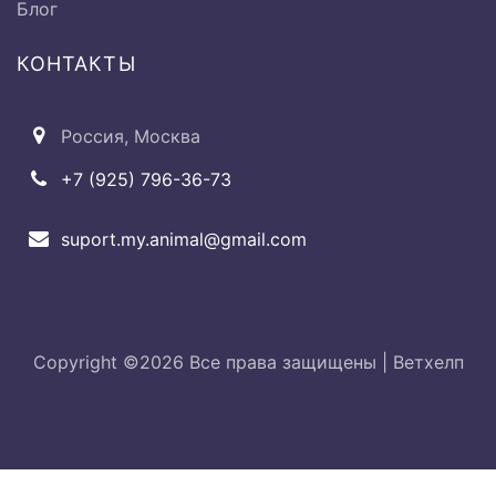
Блог
Ø Пульсометрия
500 руб
КОНТАКТЫ
Россия, Москва
Исследование дыхательной
+7 (925) 796-36-73
системы:
suport.my.animal@gmail.com
Ø Исследование
от 500 до
верхнечелюстных и лобных
2000 руб.
пазух
Copyright ©
2026 Все права защищены |
Ветхелп
Ø Исследование гортани и
от 500 до
трахеи
2000 руб.
Ø Перкуссия грудной клетки
500 руб