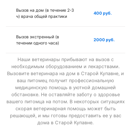
Вызов на дом (в течение 2-3
400 руб.
ч) врача общей практики
Вызов экстренный (в
2000 руб.
течении одного часа)
Наши ветеринары прибывают на вызов с
Вызов в ночное время
1000 руб.
необходимым оборудованием и лекарствами.
Вызовите ветеринара на дом в Старой Купавне, и
ваш питомец получит профессиональную
Вызов к грызунам (врач
1000 руб.
медицинскую помощь в уютной домашней
ратолог)
обстановке. Не оставляйте заботу о здоровье
вашего питомца на потом. В некоторых ситуациях
скорая ветеринарная помощь может быть
Вызов к птице (врач
1000 руб.
решающей, и мы готовы предоставить ее у вас
орнитолог)
дома в Старой Купавне.