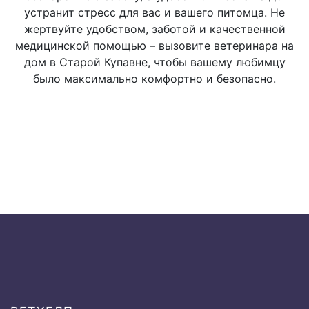
устранит стресс для вас и вашего питомца. Не
жертвуйте удобством, заботой и качественной
Ø Пункция
800 руб.
медицинской помощью – вызовите ветеринара на
дом в Старой Купавне, чтобы вашему любимцу
было максимально комфортно и безопасно.
Исследование слизистых
оболочек
Ø Визуальное
500 руб.
Исследование опорно-
двигательного аппарата:
Ø Активная и пассивная
1000 руб.
подвижность суставов