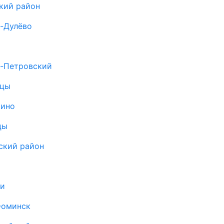
кий район
о-Дулёво
о-Петровский
ицы
рино
цы
ский район
а
щи
Фоминск