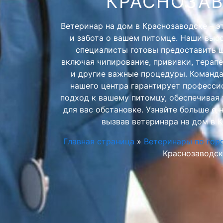
КРАСНОЗА
Ветеринар на дом в Краснозаводске – эт
и забота о вашем питомце. Наши вы
специалисты готовы предоставить ш
включая чипирование, прививки, терап
и другие важные процедуры. Команд
нашего центра гарантирует професси
подход к вашему питомцу, обеспечивая 
для вас обстановке. Узнайте больше о 
вызвав ветеринара на дом в 
Главная страница
»
Ветеринары по гор
Краснозаводск