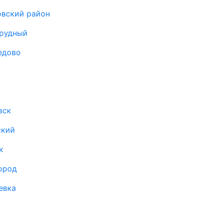
овский район
прудный
едово
вск
ский
к
ород
евка