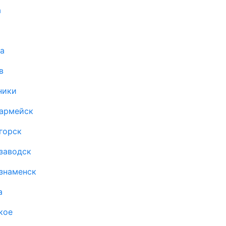
а
а
в
ники
оармейск
горск
заводск
знаменск
а
кое