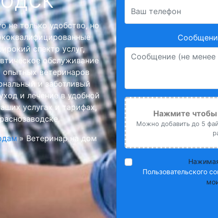
ВОДСК
о не только удобство, но
сококвалифицированные
Сообщение
ирокий спектр услуг,
евтическое обслуживание
а опытных ветеринаров
ональный и заботливый
уход и лечение в удобной
наших услугах и тарифах,
Нажмите чтобы 
Краснозаводске.
Можно добавить до 5 файл
р
одам
»
Ветеринар на дом
Нажимая
Пользовательского со
мои