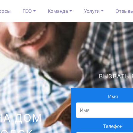
росы
ГЕО
Команда
Услуги
Отзыв
ВЫЗВАТЬ 
Имя
НА ДОМ
Телефон