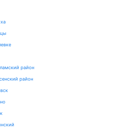
иха
ицы
левке
оламский район
сенский район
овск
ыно
к
инский